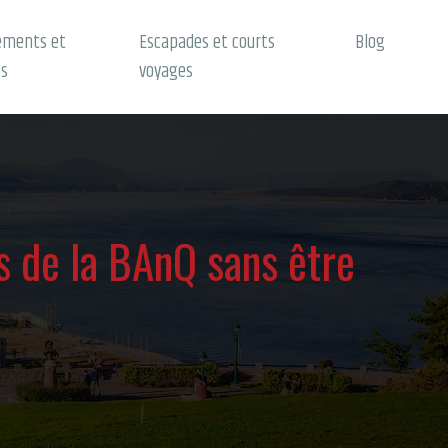
ements et
Escapades et courts
Blog
es
voyages
s de la BAnQ sans être