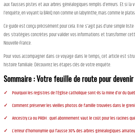
aux fausses pistes et aux arbres généalogiques remplis d’erreurs. Et si la v
l’enquête, en voyant la BAnQ non comme un labyrinthe, mais comme le platea
Ce guide est conçu précisément pour cela. Il ne s’agit pas d’une simple li
des stratégies concrètes pour valider vos informations et transformer cette
Nouvelle-France.
Pour vous accompagner dans ce voyage dans le temps, cet article est struc
histoire familiale. Découvrez les étapes clés de votre enquête.
Sommaire : Votre feuille de route pour devenir 
Pourquoi les registres de l’Église catholique sont-ils la mine d’or du Qu
Comment préserver les vieilles photos de famille trouvées dans le greni
Ancestry.ca ou PRDH : quel abonnement vaut le coût pour les racines qu
L’erreur d’homonymie qui fausse 30% des arbres généalogiques amateu