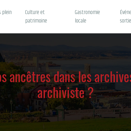
s plein
Culture et
Gastronomie
Évén
patrimoine
locale
sorti
 ancêtres dans les archive
archiviste ?