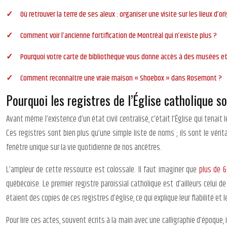
Où retrouver la terre de ses aïeux : organiser une visite sur les lieux d’or
Comment voir l’ancienne fortification de Montréal qui n’existe plus ?
Pourquoi votre carte de bibliothèque vous donne accès à des musées e
Comment reconnaître une vraie maison « Shoebox » dans Rosemont ?
Pourquoi les registres de l’Église catholique s
Avant même l’existence d’un état civil centralisé, c’était l’Église qui tena
Ces registres sont bien plus qu’une simple liste de noms ; ils sont le véri
fenêtre unique sur la vie quotidienne de nos ancêtres.
L’ampleur de cette ressource est colossale. Il faut imaginer que
plus de 6
québécoise. Le premier registre paroissial catholique est d’ailleurs celui
étaient des copies de ces registres d’église, ce qui explique leur fiabilité et
Pour lire ces actes, souvent écrits à la main avec une calligraphie d’époque,