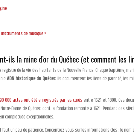
igine
t instruments de musique ?
ont-ils la mine d’or du Québec (et comment les li
it le registre de la vie des habitants de la Nouvelle-France. Chaque baptême, ma
table
ADN historique du Québec
. Ils documentent les liens de parenté, les m
90 000 actes ont été enregistrés par les curés
entre 1621 et 1800. Ces docu
 de Notre-Dame de Québec, dont la fondation remonte à 1621. Pendant des siècl
 leur complétude exceptionnelles.
 il faut un peu de patience. Concentrez-vous sur les informations clés : le nom d