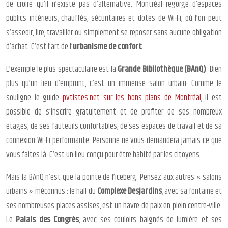
de croire qu’il n’existe pas d’alternative. Montréal regorge d’espaces
publics intérieurs, chauffés, sécuritaires et dotés de Wi-Fi, où l’on peut
s’asseoir, lire, travailler ou simplement se reposer sans aucune obligation
d’achat. C’est l’art de l’
urbanisme de confort
.
L’exemple le plus spectaculaire est la
Grande Bibliothèque (BAnQ)
. Bien
plus qu’un lieu d’emprunt, c’est un immense salon urbain. Comme le
souligne le guide
pvtistes.net sur les bons plans de Montréal
, il est
possible de s’inscrire gratuitement et de profiter de ses nombreux
étages, de ses fauteuils confortables, de ses espaces de travail et de sa
connexion Wi-Fi performante. Personne ne vous demandera jamais ce que
vous faites là. C’est un lieu conçu pour être habité par les citoyens.
Mais la BAnQ n’est que la pointe de l’iceberg. Pensez aux autres « salons
urbains » méconnus : le hall du
Complexe Desjardins
, avec sa fontaine et
ses nombreuses places assises, est un havre de paix en plein centre-ville.
Le
Palais des Congrès
, avec ses couloirs baignés de lumière et ses