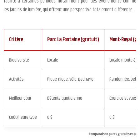
facilité à certaines périodes, notamment pour des événements comme
les Jardins de lumière, qui offrent une perspective totalement différente.
Critère
Parc La Fontaine (gratuit)
Mont-Royal (gr
Biodiversité
Locale
Locale montagna
Activités
Pique-nique, vélo, patinage
Randonnée, belvéd
Meilleur pour
Détente quotidienne
Exercice et vues
Coût/heure type
0 $
0 $
Comparaison parcs gratuits vs Jard