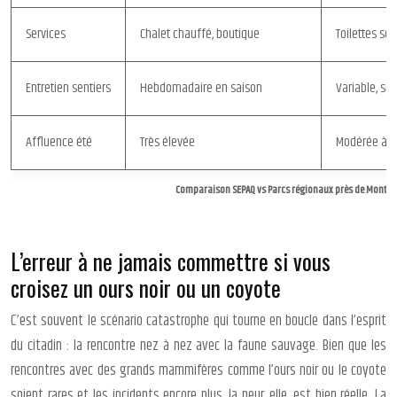
Services
Chalet chauffé, boutique
Toilettes sèc
Entretien sentiers
Hebdomadaire en saison
Variable, s
Affluence été
Très élevée
Modérée à f
Comparaison SEPAQ vs Parcs régionaux près de Montré
L’erreur à ne jamais commettre si vous
croisez un ours noir ou un coyote
C’est souvent le scénario catastrophe qui tourne en boucle dans l’esprit
du citadin : la rencontre nez à nez avec la faune sauvage. Bien que les
rencontres avec des grands mammifères comme l’ours noir ou le coyote
soient rares et les incidents encore plus, la peur, elle, est bien réelle. La