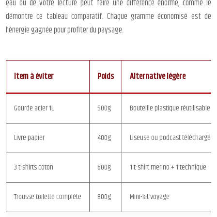
eau ou de votre lecture peut faire une différence énorme, comme le
démontre ce tableau comparatif. Chaque gramme économisé est de
l’énergie gagnée pour profiter du paysage.
Item à éviter
Poids
Alternative légère
Gourde acier 1L
500g
Bouteille plastique réutilisable
Livre papier
400g
Liseuse ou podcast téléchargé
3 t-shirts coton
600g
1 t-shirt merino + 1 technique
Trousse toilette complète
800g
Mini-kit voyage