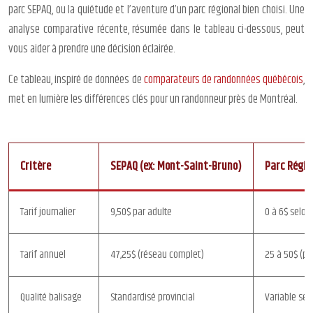
parc SEPAQ, ou la quiétude et l’aventure d’un parc régional bien choisi. Une
analyse comparative récente, résumée dans le tableau ci-dessous, peut
vous aider à prendre une décision éclairée.
Ce tableau, inspiré de données de
comparateurs de randonnées québécois
,
met en lumière les différences clés pour un randonneur près de Montréal.
Critère
SEPAQ (ex: Mont-Saint-Bruno)
Parc Région
Tarif journalier
9,50$ par adulte
0 à 6$ selon 
Tarif annuel
47,25$ (réseau complet)
25 à 50$ (pa
Qualité balisage
Standardisé provincial
Variable sel