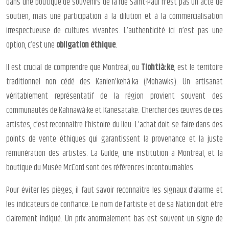
dans une boutique de souvenirs de la rue Saint-Paul n’est pas un acte de
soutien, mais une participation à la dilution et à la commercialisation
irrespectueuse de cultures vivantes. L’authenticité ici n’est pas une
option, c’est une
obligation éthique
.
Il est crucial de comprendre que Montréal, ou
Tiohtià:ke
, est le territoire
traditionnel non cédé des Kanien’kehá:ka (Mohawks). Un artisanat
véritablement représentatif de la région provient souvent des
communautés de Kahnawà:ke et Kanesatake. Chercher des œuvres de ces
artistes, c’est reconnaître l’histoire du lieu. L’achat doit se faire dans des
points de vente éthiques qui garantissent la provenance et la juste
rémunération des artistes. La Guilde, une institution à Montréal, et la
boutique du Musée McCord sont des références incontournables.
Pour éviter les pièges, il faut savoir reconnaître les signaux d’alarme et
les indicateurs de confiance. Le nom de l’artiste et de sa Nation doit être
clairement indiqué. Un prix anormalement bas est souvent un signe de