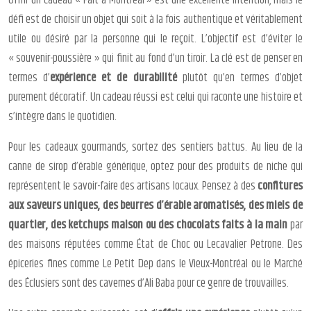
Offrir un cadeau « Fait à Montréal » est une excellente intention, mais le
défi est de choisir un objet qui soit à la fois authentique et véritablement
utile ou désiré par la personne qui le reçoit. L’objectif est d’éviter le
« souvenir-poussière » qui finit au fond d’un tiroir. La clé est de penser en
termes d’
expérience et de durabilité
plutôt qu’en termes d’objet
purement décoratif. Un cadeau réussi est celui qui raconte une histoire et
s’intègre dans le quotidien.
Pour les cadeaux gourmands, sortez des sentiers battus. Au lieu de la
canne de sirop d’érable générique, optez pour des produits de niche qui
représentent le savoir-faire des artisans locaux. Pensez à des
confitures
aux saveurs uniques, des beurres d’érable aromatisés, des miels de
quartier, des ketchups maison ou des chocolats faits à la main
par
des maisons réputées comme État de Choc ou Lecavalier Petrone. Des
épiceries fines comme Le Petit Dep dans le Vieux-Montréal ou le Marché
des Éclusiers sont des cavernes d’Ali Baba pour ce genre de trouvailles.