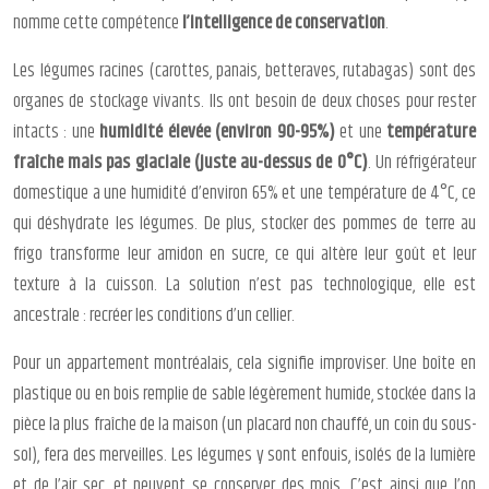
nomme cette compétence
l’intelligence de conservation
.
Les légumes racines (carottes, panais, betteraves, rutabagas) sont des
organes de stockage vivants. Ils ont besoin de deux choses pour rester
intacts : une
humidité élevée (environ 90-95%)
et une
température
fraîche mais pas glaciale (juste au-dessus de 0°C)
. Un réfrigérateur
domestique a une humidité d’environ 65% et une température de 4°C, ce
qui déshydrate les légumes. De plus, stocker des pommes de terre au
frigo transforme leur amidon en sucre, ce qui altère leur goût et leur
texture à la cuisson. La solution n’est pas technologique, elle est
ancestrale : recréer les conditions d’un cellier.
Pour un appartement montréalais, cela signifie improviser. Une boîte en
plastique ou en bois remplie de sable légèrement humide, stockée dans la
pièce la plus fraîche de la maison (un placard non chauffé, un coin du sous-
sol), fera des merveilles. Les légumes y sont enfouis, isolés de la lumière
et de l’air sec, et peuvent se conserver des mois. C’est ainsi que l’on