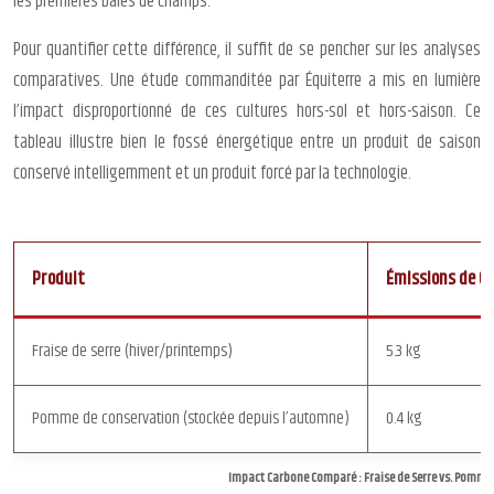
les premières baies de champs.
Pour quantifier cette différence, il suffit de se pencher sur les analyses
comparatives. Une étude commanditée par Équiterre a mis en lumière
l’impact disproportionné de ces cultures hors-sol et hors-saison. Ce
tableau illustre bien le fossé énergétique entre un produit de saison
conservé intelligemment et un produit forcé par la technologie.
Produit
Émissions de CO
Fraise de serre (hiver/printemps)
5.3 kg
Pomme de conservation (stockée depuis l’automne)
0.4 kg
Impact Carbone Comparé : Fraise de Serre vs. Pomme d